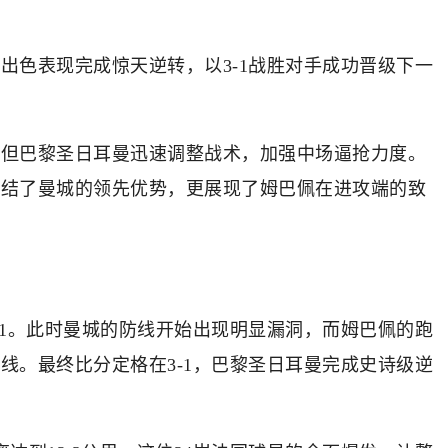
出色表现完成惊天逆转，以3-1战胜对手成功晋级下一
。但巴黎圣日耳曼迅速调整战术，加强中场逼抢力度。
终结了曼城的领先优势，更展现了姆巴佩在进攻端的致
-1。此时曼城的防线开始出现明显漏洞，而姆巴佩的跑
线。最终比分定格在3-1，巴黎圣日耳曼完成史诗级逆