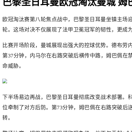
巴黎圣日耳曼欧冠淘汰曼城 姆
欧冠淘汰赛第八轮焦点战中，巴黎圣日耳曼坐镇主场迎
轮。这场对决不仅展现了法甲卫冕冠军的韧性，更成
比赛开场阶段，曼城展现出强大的控球优势。德布劳内
第37分钟，内马尔在右路突破后横传中路，姆巴佩在
命威胁。
下半场易边再战，巴黎圣日耳曼彻底改变战术部署。科
位牵制了对方后防。第73分钟，姆巴佩在右路突破后
转。